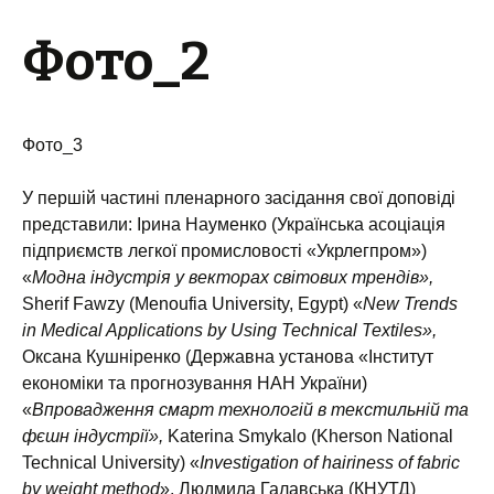
Фото_2
Фото_3
У першій частині пленарного засідання свої доповіді
представили: Ірина Науменко (Українська асоціація
підприємств легкої промисловості «Укрлегпром»)
«
Модна індустрія у векторах світових трендів»,
Sherif Fawzy (Menoufia University, Egypt) «
New Trends
in Medical Applications by Using Technical Textiles»,
Оксана Кушніренко (Державна установа «Інститут
економіки та прогнозування НАН України)
«
Впровадження смарт технологій в текстильній та
фєшн індустрії»,
Katerina Smykalo (Kherson National
Technical University) «
Investigation of hairiness of fabric
by weight method
», Людмила Галавська (КНУТД)