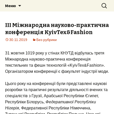
Міжнародна конференція
Перейти
Найти:
KyivTex&Fashion
Меню
к
текстильних та фешн технолоій
содержимому
ІІІ Міжнародна науково-практична
конференція KyivTex&Fashion
30.11.2019
Без рубрики
31 жовтня 1019 року у стінах КНУТД відбулась третя
Міжнародна науково-практична конференція
текстильних та фешн технологій «KyivTex&Fashion».
Організатором конференції є факультет індустрії моди.
Цього року на конференції були представлені наукові
розробки та практичні результати діяльності вчених та
спеціалістів з Грузії, Арабської Республіки Єгипет,
Республіки Білорусь,
Федеративної Республіки
Нігерія,
Федеративної Республіки Німеччина,