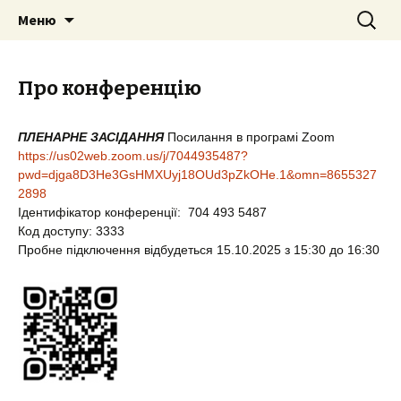
Міжнародна конференція
Перейти
Найти:
KyivTex&Fashion
Меню
к
текстильних та фешн технолоій
содержимому
Про конференцію
ПЛЕНАРНЕ ЗАСІДАННЯ
Посилання в програмі Zoom
https://us02web.zoom.us/j/7044935487?
pwd=djga8D3He3GsHMXUyj18OUd3pZkOHe.1&omn=8655327
2898
Ідентифікатор конференції: 704 493 5487
Код доступу: 3333
Пробне підключення відбудеться 15.10.2025 з 15:30 до 16:30